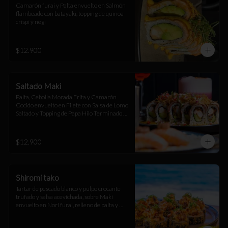
Camarón furai y Palta envuelto en Salmón 
flambeado con batayaki, topping de quinoa 
crispi y negi
$12.900
Saltado Maki
Palta, Cebolla Morada Frita y Camarón 
Cocido envuelto en Filete con Salsa de Lomo 
Saltado y Topping de Papa Hilo Terminado 
con Salsa Huancaína
$12.900
Shiromi tako
Tartar de pescado blanco y pulpo crocante 
trufado y salsa acevichada, sobre Maki 
envuelto en Nori furai, relleno de palta y 
camarón furai