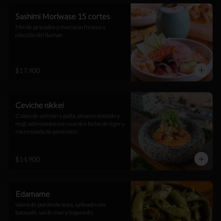
Sashimi Moriwase 15 cortes
Mix de pescados y mariscos frescos a 
elección del itamae .
$17.900
Ceviche nikkei
Cubos de salmón y palta, sésamo tostado y 
negi, aderezados con nuestra leche de tigre y 
mermelada de pimentón.
$14.900
Edamame
Vaina de poroto de soya, salteado con 
batayaki, sal de mar y togarashi.