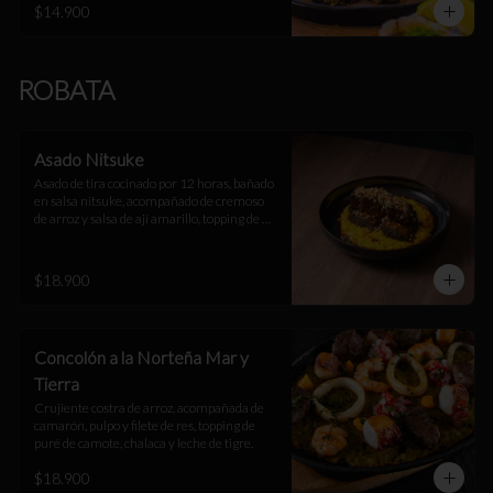
$14.900
ROBATA
Asado Nitsuke
Asado de tira cocinado por 12 horas, bañado 
en salsa nitsuke, acompañado de cremoso 
de arroz y salsa de ají amarillo, topping de 
arroz suflado.
$18.900
Concolón a la Norteña Mar y
Tierra
Crujiente costra de arroz, acompañada de 
camarón, pulpo y filete de res, topping de 
puré de camote, chalaca y leche de tigre.
$18.900