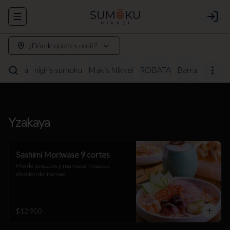
Abrir menu de navegación
Login
¿Dónde quieres pedir?
Yzakaya
nigiris sumoku
Makis Nikkei
ROBATA
Barra
Yzakaya
Sashimi Moriwase 9 cortes
Mix de pescados y mariscos frescos a 
elección del itamae .
$12.900