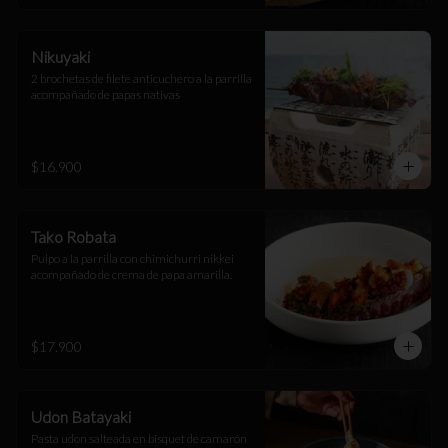
Nikuyaki
2 brochetas de filete anticuchero a la parrilla 
acompañado de papas nativas
$16.900
Tako Robata
Pulpo a la parrilla con chimichurri nikkei 
acompañado de crema de papa amarilla.
$17.900
Udon Batayaki
Pasta udon salteada en bisquet de camarón 