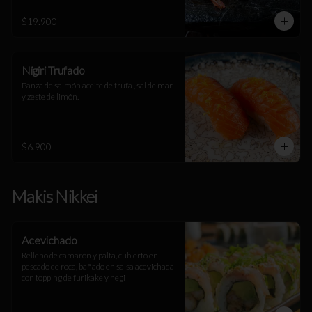
$19.900
Nigiri Trufado
Panza de salmón aceite de trufa , sal de mar 
y zeste de limón.
$6.900
Makis Nikkei
Acevichado
Relleno de camarón y palta, cubierto en 
pescado de roca, bañado en salsa acevichada 
con topping de furikake y negi