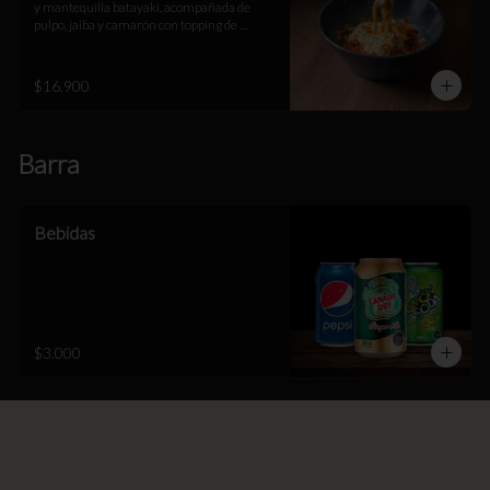
y mantequilla batayaki, acompañada de 
pulpo, jaiba y camarón con topping de 
espuma de queso parmesano y gruyere, 
masago y katsuobushi.
$16.900
Barra
Bebidas
$3.000