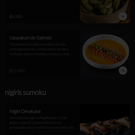
$8.900
Uzusukuri de Salmón
Finos cortes de salmon o pesca del dia 
acompañados de nuestra leche de tigre, 
furikake, sesamo tostado, chalaca y negi.
$13.900
nigiris sumoku
Nigiri Omakase
Selección de nigiris elegidos por el chef 
según la pesca y productos frescos, 
preparados para resaltar la esencia de cada 
ingrediente. Una experiencia única.