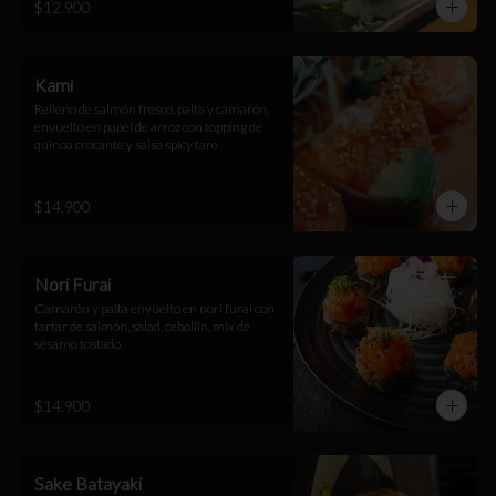
$12.900
Kami
Relleno de salmón fresco, palta y camarón, 
envuelto en papel de arroz con topping de 
quinoa crocante y salsa spicy tare
$14.900
Nori Furai
Camarón y palta envuelto en nori furai con 
tartar de salmón, salad, cebollín, mix de 
sésamo tostado.
$14.900
Sake Batayaki