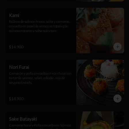
Kami
Relleno de salmón fresco, palta y camarón, 
envuelto en papel de arroz con topping de 
quinoa crocante y salsa spicy tare
$14.900
Nori Furai
Camarón y palta envuelto en nori furai con 
tartar de salmón, salad, cebollín, mix de 
sésamo tostado.
$14.900
Sake Batayaki
Camarón furai y Palta envuelto en Salmón 