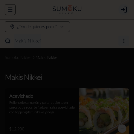
Abrir menu de navegación
Login
¿Dónde quieres pedir?
Makis Nikkei
Sumoku Nikkei
Makis Nikkei
Makis Nikkei
Acevichado
Relleno de camarón y palta, cubierto en 
pescado de roca, bañado en salsa acevichada 
con topping de furikake y negi
$12.900