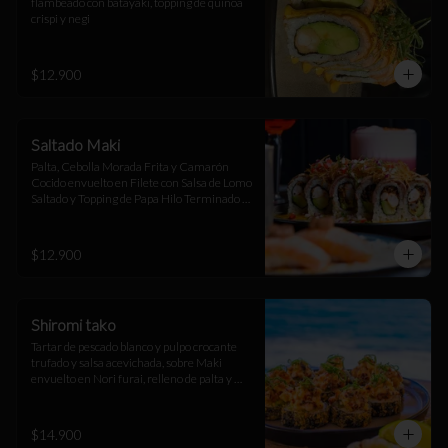
flambeado con batayaki, topping de quinoa 
crispi y negi
$12.900
Saltado Maki
Palta, Cebolla Morada Frita y Camarón 
Cocido envuelto en Filete con Salsa de Lomo 
Saltado y Topping de Papa Hilo Terminado 
con Salsa Huancaína
$12.900
Shiromi tako
Tartar de pescado blanco y pulpo crocante 
trufado y salsa acevichada, sobre Maki 
envuelto en Nori furai, relleno de palta y 
camarón furai
$14.900