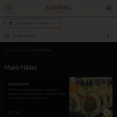
Abrir menu de navegación
Login
¿Dónde quieres pedir?
Makis Nikkei
Sumoku Nikkei
Makis Nikkei
Makis Nikkei
Acevichado
Relleno de camarón y palta, cubierto en 
pescado de roca, bañado en salsa acevichada 
con topping de furikake y negi
$12.900