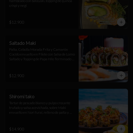
flambeado con batayaki, topping de quinoa 
crispi y negi
$12.900
Saltado Maki
Palta, Cebolla Morada Frita y Camarón 
Cocido envuelto en Filete con Salsa de Lomo 
Saltado y Topping de Papa Hilo Terminado 
con Salsa Huancaína
$12.900
Shiromi tako
Tartar de pescado blanco y pulpo crocante 
trufado y salsa acevichada, sobre Maki 
envuelto en Nori furai, relleno de palta y 
camarón furai
$14.900