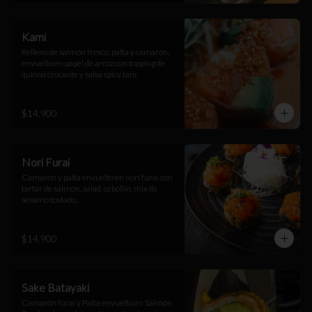
Kami
Relleno de salmón fresco, palta y camarón, 
envuelto en papel de arroz con topping de 
quinoa crocante y salsa spicy tare
$14.900
Nori Furai
Camarón y palta envuelto en nori furai con 
tartar de salmón, salad, cebollín, mix de 
sésamo tostado.
$14.900
Sake Batayaki
Camarón furai y Palta envuelto en Salmón 