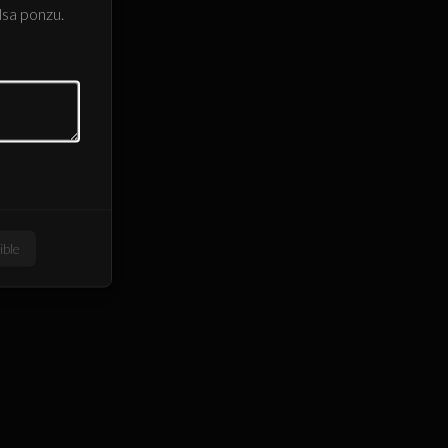
lsa ponzu.
ible