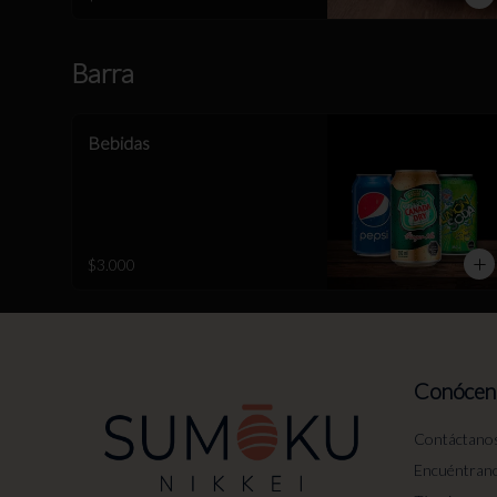
Barra
Bebidas
$3.000
Conócen
Contáctano
Encuéntran