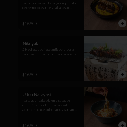
bañado en salsa nitsuke, acompañado 
de cremoso de arroz y salsa de ají 
amarillo, topping de arroz suflado.
$18.900
Nikuyaki
2 brochetas de filete anticuchero a la 
parrilla acompañado de papas nativas
$16.900
Udon Batayaki
Pasta udon salteada en bisquet de 
camarón y mantequilla batayaki, 
acompañada de pulpo, jaiba y camarón 
con topping de espuma de queso 
parmesano y gruyere, masago y 
katsuobushi.
$16.900