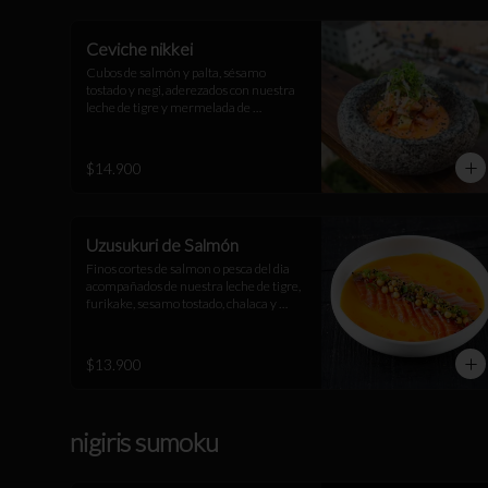
Ceviche nikkei
Cubos de salmón y palta, sésamo 
tostado y negi, aderezados con nuestra 
leche de tigre y mermelada de 
pimentón.
$14.900
Uzusukuri de Salmón
Finos cortes de salmon o pesca del dia 
acompañados de nuestra leche de tigre, 
furikake, sesamo tostado, chalaca y 
negi.
$13.900
nigiris sumoku