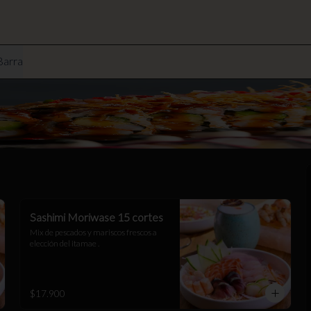
Barra
Sashimi Moriwase 15 cortes
Mix de pescados y mariscos frescos a 
elección del itamae .
$17.900