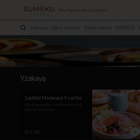
Pide Aqui
Locales
Contacto
Yzakaya
nigiris sumoku
Makis Nikkei
ROBATA
Yzakaya
Sashimi Moriwase 9 cortes
Mix de pescados y mariscos frescos a 
elección del itamae .
$12.900