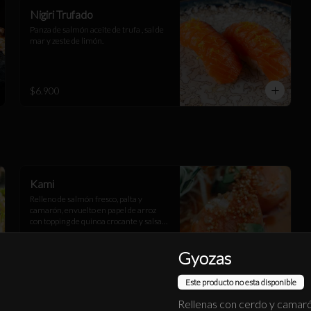
Nigiri Trufado
Panza de salmón aceite de trufa , sal de 
mar y zeste de limón.
$6.900
Kami
Relleno de salmón fresco, palta y 
camarón, envuelto en papel de arroz 
con topping de quinoa crocante y salsa 
spicy tare
Gyozas
$14.900
Este producto no esta disponible
Rellenas con cerdo y camaró
Sake Batayaki