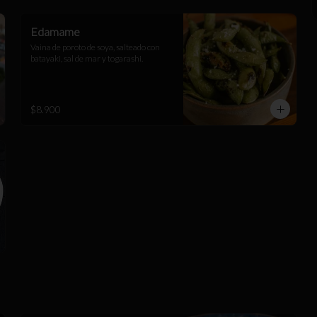
Edamame
Vaina de poroto de soya, salteado con 
batayaki, sal de mar y togarashi.
$8.900