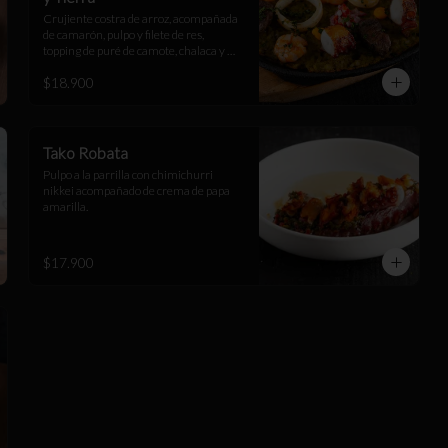
Crujiente costra de arroz, acompañada 
de camarón, pulpo y filete de res, 
topping de puré de camote, chalaca y 
leche de tigre.
$18.900
Tako Robata
Pulpo a la parrilla con chimichurri 
nikkei acompañado de crema de papa 
amarilla.
$17.900