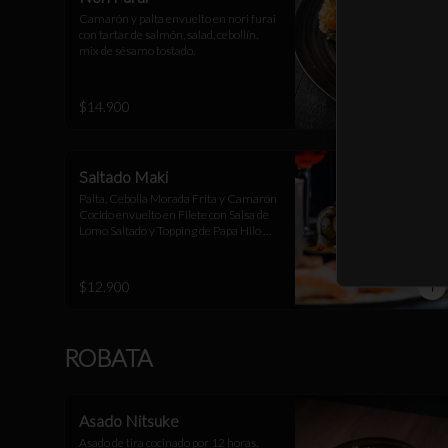
Camarón y palta envuelto en nori furai 
con tartar de salmón, salad, cebollín, 
mix de sésamo tostado.
$14.900
Saltado Maki
Palta, Cebolla Morada Frita y Camarón 
Cocido envuelto en Filete con Salsa de 
Lomo Saltado y Topping de Papa Hilo 
Terminado con Salsa Huancaína
$12.900
ROBATA
Asado Nitsuke
Asado de tira cocinado por 12 horas, 