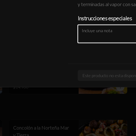
y terminadas al vapor con sa
Camarón furai y Palta envuelto en 
Salmón flambeado con batayaki, 
topping de quinoa crispi y negi
Instrucciones especiales
$12.900
Shiromi tako
Tartar de pescado blanco y pulpo 
crocante trufado y salsa acevichada, 
sobre Maki envuelto en Nori furai, 
relleno de palta y camarón furai
Este producto no esta dispon
$14.900
Concolón a la Norteña Mar
y Tierra