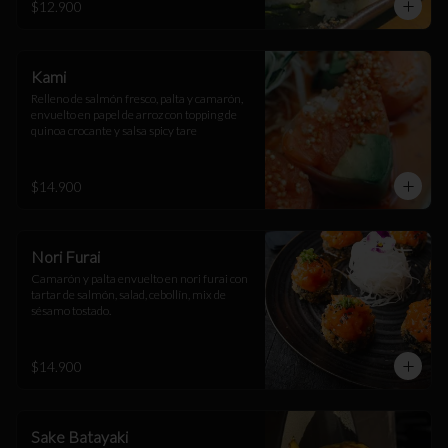
$12.900
Kami
Relleno de salmón fresco, palta y camarón, 
envuelto en papel de arroz con topping de 
quinoa crocante y salsa spicy tare
$14.900
Nori Furai
Camarón y palta envuelto en nori furai con 
tartar de salmón, salad, cebollín, mix de 
sésamo tostado.
$14.900
Sake Batayaki