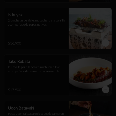
Nikuyaki
2 brochetas de filete anticuchero a la parrilla 
acompañado de papas nativas
$16.900
Tako Robata
Pulpo a la parrilla con chimichurri nikkei 
acompañado de crema de papa amarilla.
$17.900
Udon Batayaki
Pasta udon salteada en bisquet de camarón 