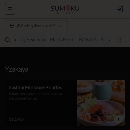
Abrir menu de navegación
Login
¿Dónde quieres pedir?
Yzakaya
nigiris sumoku
Makis Nikkei
ROBATA
Barra
Yzakaya
Sashimi Moriwase 9 cortes
Mix de pescados y mariscos frescos a 
elección del itamae .
$12.900