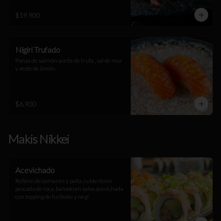
$19.900
Nigiri Trufado
Panza de salmón aceite de trufa , sal de mar 
y zeste de limón.
$6.900
Makis Nikkei
Acevichado
Relleno de camarón y palta, cubierto en 
pescado de roca, bañado en salsa acevichada 
con topping de furikake y negi