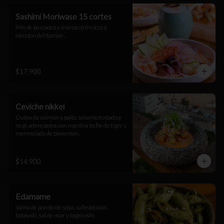
Sashimi Moriwase 15 cortes
Mix de pescados y mariscos frescos a 
elección del itamae .
$17.900
Ceviche nikkei
Cubos de salmón y palta, sésamo tostado y 
negi, aderezados con nuestra leche de tigre y 
mermelada de pimentón.
$14.900
Edamame
Vaina de poroto de soya, salteado con 
batayaki, sal de mar y togarashi.