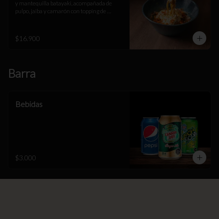
y mantequilla batayaki, acompañada de 
pulpo, jaiba y camarón con topping de 
espuma de queso parmesano y gruyere, 
masago y katsuobushi.
$16.900
Barra
Bebidas
$3.000