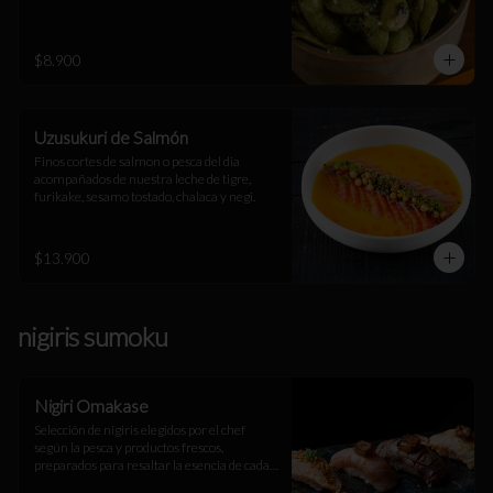
$8.900
Uzusukuri de Salmón
Finos cortes de salmon o pesca del dia 
acompañados de nuestra leche de tigre, 
furikake, sesamo tostado, chalaca y negi.
$13.900
nigiris sumoku
Nigiri Omakase
Selección de nigiris elegidos por el chef 
según la pesca y productos frescos, 
preparados para resaltar la esencia de cada 
ingrediente. Una experiencia única.