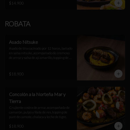
$14.900
ROBATA
Asado Nitsuke
Asado de tira cocinado por 12 horas, bañado 
en salsa nitsuke, acompañado de cremoso 
de arroz y salsa de ají amarillo, topping de 
arroz suflado.
$18.900
Concolón a la Norteña Mar y
Tierra
Crujiente costra de arroz, acompañada de 
camarón, pulpo y filete de res, topping de 
puré de camote, chalaca y leche de tigre.
$18.900