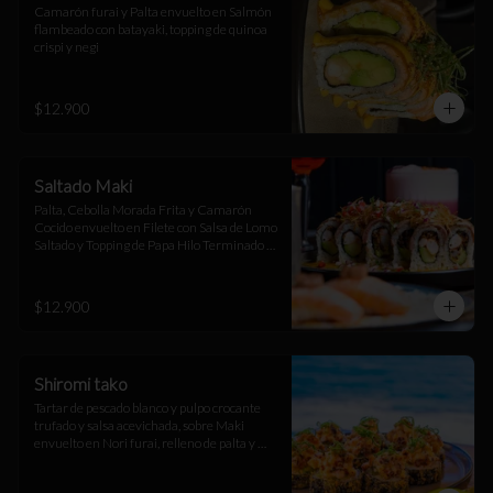
Camarón furai y Palta envuelto en Salmón 
flambeado con batayaki, topping de quinoa 
crispi y negi
$12.900
Saltado Maki
Palta, Cebolla Morada Frita y Camarón 
Cocido envuelto en Filete con Salsa de Lomo 
Saltado y Topping de Papa Hilo Terminado 
con Salsa Huancaína
$12.900
Shiromi tako
Tartar de pescado blanco y pulpo crocante 
trufado y salsa acevichada, sobre Maki 
envuelto en Nori furai, relleno de palta y 
camarón furai