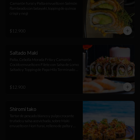
Camarón furai y Palta envuelto en Salmón 
flambeado con batayaki, topping de quinoa 
crispi y negi
$12.900
Saltado Maki
Palta, Cebolla Morada Frita y Camarón 
Cocido envuelto en Filete con Salsa de Lomo 
Saltado y Topping de Papa Hilo Terminado 
con Salsa Huancaína
$12.900
Shiromi tako
Tartar de pescado blanco y pulpo crocante 
trufado y salsa acevichada, sobre Maki 
envuelto en Nori furai, relleno de palta y 
camarón furai