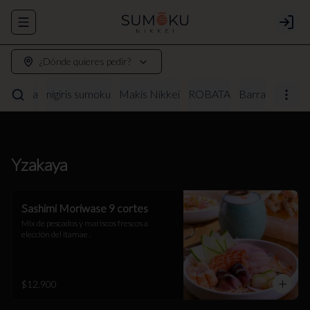
Abrir menu de navegación
Login
¿Dónde quieres pedir?
Yzakaya
nigiris sumoku
Makis Nikkei
ROBATA
Barra
Yzakaya
Sashimi Moriwase 9 cortes
Mix de pescados y mariscos frescos a 
elección del itamae .
$12.900