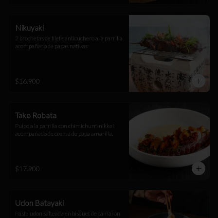
Nikuyaki
2 brochetas de filete anticuchero a la parrilla 
acompañado de papas nativas
$16.900
Tako Robata
Pulpo a la parrilla con chimichurri nikkei 
acompañado de crema de papa amarilla.
$17.900
Udon Batayaki
Pasta udon salteada en bisquet de camarón 