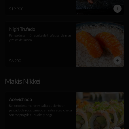
$19.900
Nigiri Trufado
Panza de salmón aceite de trufa , sal de mar 
y zeste de limón.
$6.900
Makis Nikkei
Acevichado
Relleno de camarón y palta, cubierto en 
pescado de roca, bañado en salsa acevichada 
con topping de furikake y negi