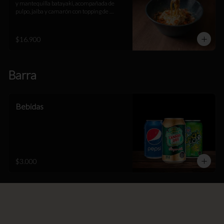
y mantequilla batayaki, acompañada de 
pulpo, jaiba y camarón con topping de 
espuma de queso parmesano y gruyere, 
masago y katsuobushi.
$16.900
Barra
Bebidas
$3.000