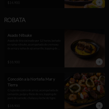
$14.900
ROBATA
Asado Nitsuke
Asado de tira cocinado por 12 horas, bañado 
en salsa nitsuke, acompañado de cremoso 
de arroz y salsa de ají amarillo, topping de 
arroz suflado.
$18.900
Concolón a la Norteña Mar y
Tierra
Crujiente costra de arroz, acompañada de 
camarón, pulpo y filete de res, topping de 
puré de camote, chalaca y leche de tigre.
$18.900