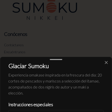
Conócenos
Contáctanos
Encuéntranos
Términos y condiciones
Glaciar Sumoku
Política de privacidad
Experiencia omakase inspirada en la frescura del día: 20
Redes sociales
cortes de pescados y mariscos a selección del itamae,
acompañados de dos nigiris de autor y un maki a
Instagram
elección.
Facebook
Instrucciones especiales
Mi cuenta