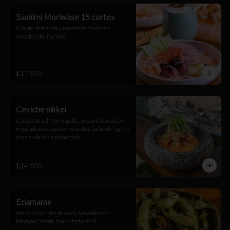
Sashimi Moriwase 15 cortes
Mix de pescados y mariscos frescos a 
elección del itamae .
$17.900
Ceviche nikkei
Cubos de salmón y palta, sésamo tostado y 
negi, aderezados con nuestra leche de tigre y 
mermelada de pimentón.
$14.900
Edamame
Vaina de poroto de soya, salteado con 
batayaki, sal de mar y togarashi.