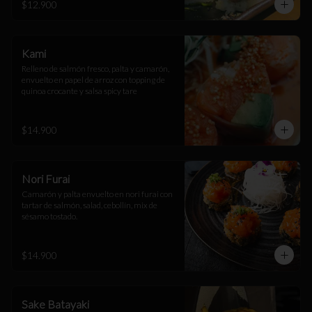
$12.900
Kami
Relleno de salmón fresco, palta y camarón, 
envuelto en papel de arroz con topping de 
quinoa crocante y salsa spicy tare
$14.900
Nori Furai
Camarón y palta envuelto en nori furai con 
tartar de salmón, salad, cebollín, mix de 
sésamo tostado.
$14.900
Sake Batayaki