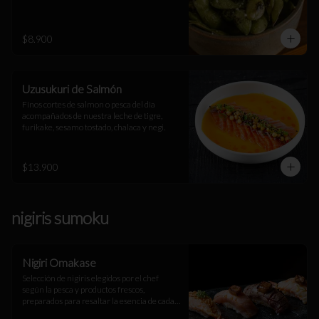
$8.900
Uzusukuri de Salmón
Finos cortes de salmon o pesca del dia 
acompañados de nuestra leche de tigre, 
furikake, sesamo tostado, chalaca y negi.
$13.900
nigiris sumoku
Nigiri Omakase
Selección de nigiris elegidos por el chef 
según la pesca y productos frescos, 
preparados para resaltar la esencia de cada 
ingrediente. Una experiencia única.