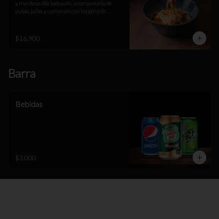
y mantequilla batayaki, acompañada de 
pulpo, jaiba y camarón con topping de 
espuma de queso parmesano y gruyere, 
masago y katsuobushi.
$16.900
Barra
Bebidas
$3.000