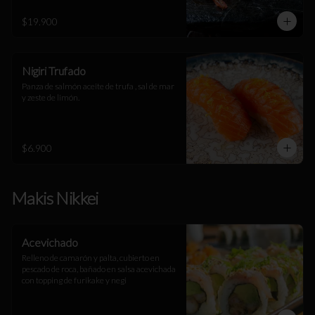
$19.900
Nigiri Trufado
Panza de salmón aceite de trufa , sal de mar 
y zeste de limón.
$6.900
Makis Nikkei
Acevichado
Relleno de camarón y palta, cubierto en 
pescado de roca, bañado en salsa acevichada 
con topping de furikake y negi