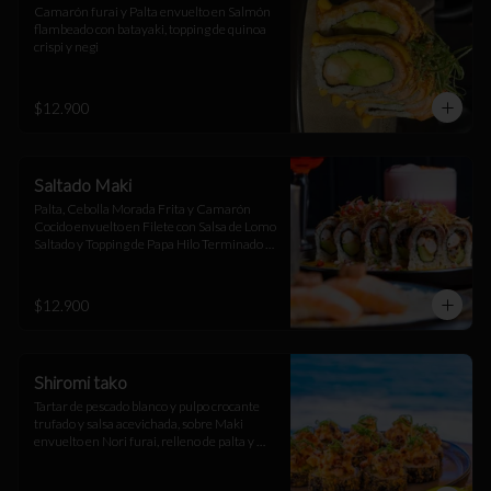
Camarón furai y Palta envuelto en Salmón 
flambeado con batayaki, topping de quinoa 
crispi y negi
$12.900
Saltado Maki
Palta, Cebolla Morada Frita y Camarón 
Cocido envuelto en Filete con Salsa de Lomo 
Saltado y Topping de Papa Hilo Terminado 
con Salsa Huancaína
$12.900
Shiromi tako
Tartar de pescado blanco y pulpo crocante 
trufado y salsa acevichada, sobre Maki 
envuelto en Nori furai, relleno de palta y 
camarón furai