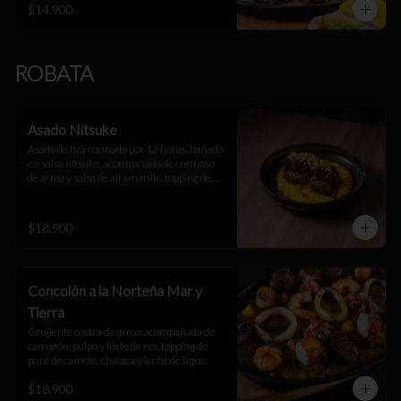
$14.900
ROBATA
Asado Nitsuke
Asado de tira cocinado por 12 horas, bañado 
en salsa nitsuke, acompañado de cremoso 
de arroz y salsa de ají amarillo, topping de 
arroz suflado.
$18.900
Concolón a la Norteña Mar y
Tierra
Crujiente costra de arroz, acompañada de 
camarón, pulpo y filete de res, topping de 
puré de camote, chalaca y leche de tigre.
$18.900