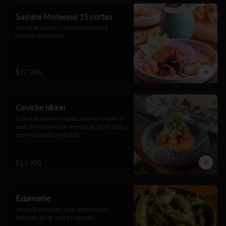
Sashimi Moriwase 15 cortes
Mix de pescados y mariscos frescos a 
elección del itamae .
$17.900
Ceviche nikkei
Cubos de salmón y palta, sésamo tostado y 
negi, aderezados con nuestra leche de tigre y 
mermelada de pimentón.
$14.900
Edamame
Vaina de poroto de soya, salteado con 
batayaki, sal de mar y togarashi.