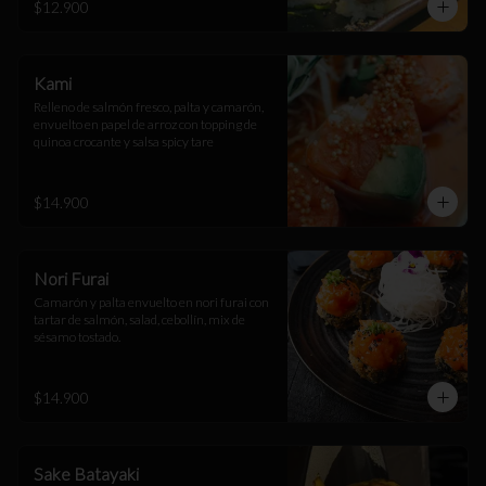
$12.900
Kami
Relleno de salmón fresco, palta y camarón, 
envuelto en papel de arroz con topping de 
quinoa crocante y salsa spicy tare
$14.900
Nori Furai
Camarón y palta envuelto en nori furai con 
tartar de salmón, salad, cebollín, mix de 
sésamo tostado.
$14.900
Sake Batayaki