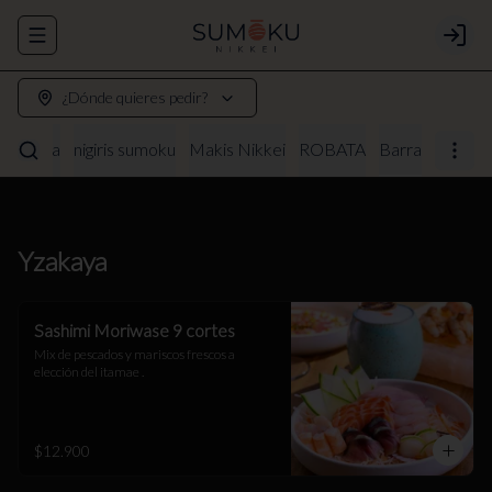
Abrir menu de navegación
Login
¿Dónde quieres pedir?
Yzakaya
nigiris sumoku
Makis Nikkei
ROBATA
Barra
Yzakaya
Sashimi Moriwase 9 cortes
Mix de pescados y mariscos frescos a 
elección del itamae .
$12.900