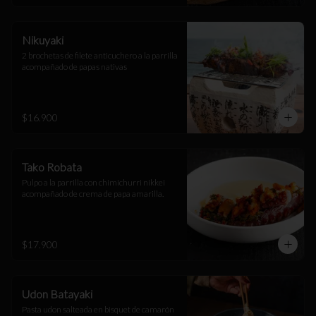
Nikuyaki
2 brochetas de filete anticuchero a la parrilla 
acompañado de papas nativas
$16.900
Tako Robata
Pulpo a la parrilla con chimichurri nikkei 
acompañado de crema de papa amarilla.
$17.900
Udon Batayaki
Pasta udon salteada en bisquet de camarón 