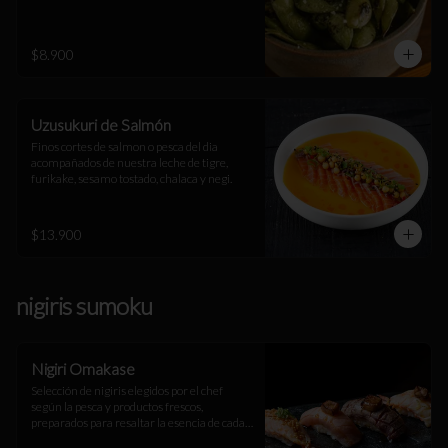
$8.900
Uzusukuri de Salmón
Finos cortes de salmon o pesca del dia 
acompañados de nuestra leche de tigre, 
furikake, sesamo tostado, chalaca y negi.
$13.900
nigiris sumoku
Nigiri Omakase
Selección de nigiris elegidos por el chef 
según la pesca y productos frescos, 
preparados para resaltar la esencia de cada 
ingrediente. Una experiencia única.