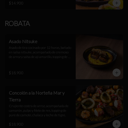
$14.900
ROBATA
Asado Nitsuke
Asado de tira cocinado por 12 horas, bañado 
en salsa nitsuke, acompañado de cremoso 
de arroz y salsa de ají amarillo, topping de 
arroz suflado.
$18.900
Concolón a la Norteña Mar y
Tierra
Crujiente costra de arroz, acompañada de 
camarón, pulpo y filete de res, topping de 
puré de camote, chalaca y leche de tigre.
$18.900