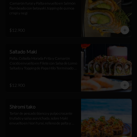
Camarón furai y Palta envuelto en Salmón 
flambeado con batayaki, topping de quinoa 
crispi y negi
$12.900
Saltado Maki
Palta, Cebolla Morada Frita y Camarón 
Cocido envuelto en Filete con Salsa de Lomo 
Saltado y Topping de Papa Hilo Terminado 
con Salsa Huancaína
$12.900
Shiromi tako
Tartar de pescado blanco y pulpo crocante 
trufado y salsa acevichada, sobre Maki 
envuelto en Nori furai, relleno de palta y 
camarón furai