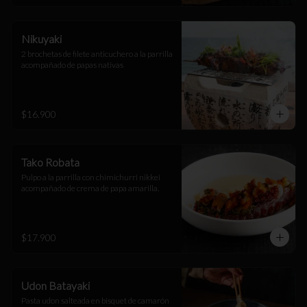
Nikuyaki
2 brochetas de filete anticuchero a la parrilla 
acompañado de papas nativas
$16.900
Tako Robata
Pulpo a la parrilla con chimichurri nikkei 
acompañado de crema de papa amarilla.
$17.900
Udon Batayaki
Pasta udon salteada en bisquet de camarón 