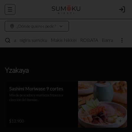
Abrir menu de navegación
Login
¿Dónde quieres pedir?
Yzakaya
nigiris sumoku
Makis Nikkei
ROBATA
Barra
Yzakaya
Sashimi Moriwase 9 cortes
Mix de pescados y mariscos frescos a 
elección del itamae .
$12.900