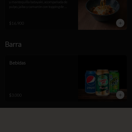
y mantequilla batayaki, acompañada de 
pulpo, jaiba y camarón con topping de 
espuma de queso parmesano y gruyere, 
masago y katsuobushi.
$16.900
Barra
Bebidas
$3.000