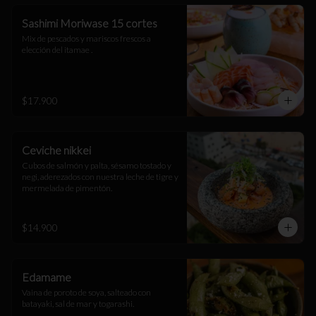
Sashimi Moriwase 15 cortes
Mix de pescados y mariscos frescos a 
elección del itamae .
$17.900
Ceviche nikkei
Cubos de salmón y palta, sésamo tostado y 
negi, aderezados con nuestra leche de tigre y 
mermelada de pimentón.
$14.900
Edamame
Vaina de poroto de soya, salteado con 
batayaki, sal de mar y togarashi.