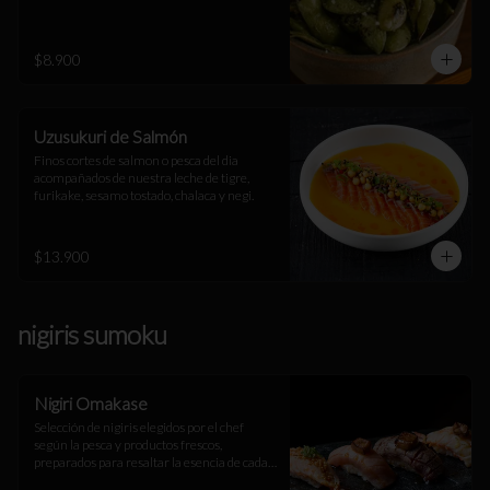
$8.900
Uzusukuri de Salmón
Finos cortes de salmon o pesca del dia 
acompañados de nuestra leche de tigre, 
furikake, sesamo tostado, chalaca y negi.
$13.900
nigiris sumoku
Nigiri Omakase
Selección de nigiris elegidos por el chef 
según la pesca y productos frescos, 
preparados para resaltar la esencia de cada 
ingrediente. Una experiencia única.