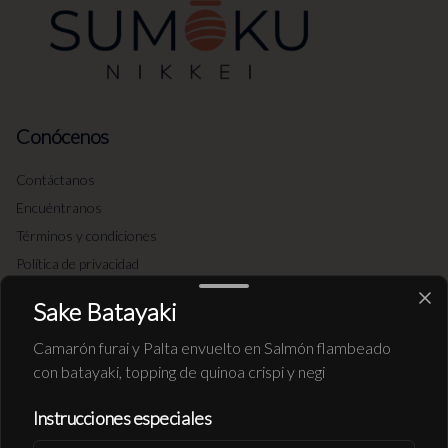
Conócenos
Contáctanos
Encuéntranos
Términos y condiciones
Política de privacidad
Redes sociales
Sake Batayaki
Camarón furai y Palta envuelto en Salmón flambeado
Instagram
con batayaki, topping de quinoa crispi y negi
Facebook
Instrucciones especiales
Mi cuenta