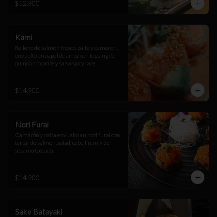
$12.900
Kami
Relleno de salmón fresco, palta y camarón, 
envuelto en papel de arroz con topping de 
quinoa crocante y salsa spicy tare
$14.900
Nori Furai
Camarón y palta envuelto en nori furai con 
tartar de salmón, salad, cebollín, mix de 
sésamo tostado.
$14.900
Sake Batayaki