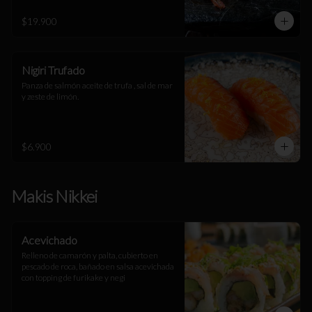
$19.900
Nigiri Trufado
Panza de salmón aceite de trufa , sal de mar 
y zeste de limón.
$6.900
Makis Nikkei
Acevichado
Relleno de camarón y palta, cubierto en 
pescado de roca, bañado en salsa acevichada 
con topping de furikake y negi